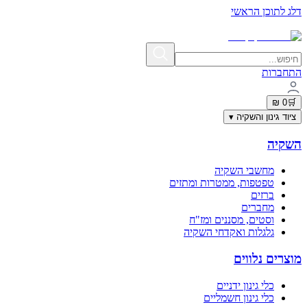
דלג לתוכן הראשי
תשלום מאובטח בתקן PCI-DSS | פרטי האשראי אינם נשמרים באתר
התחברות
0 ₪
🛒
ציוד גינון והשקיה
▾
השקיה
מחשבי השקיה
טפטפות, ממטרות ומתזים
ברזים
מחברים
וסטים, מסננים ומז"ח
גלגלות ואקדחי השקיה
מוצרים נלווים
כלי גינון ידניים
כלי גינון חשמליים