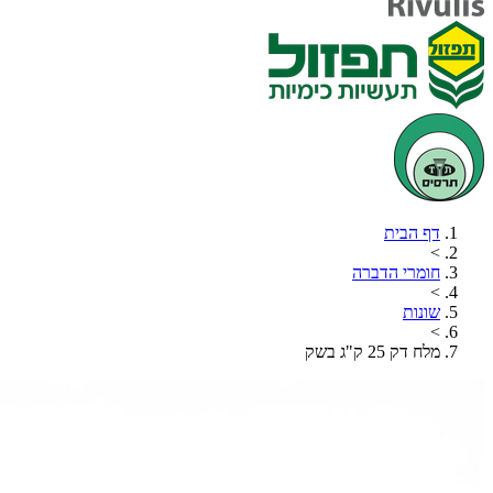
דף הבית
>
חומרי הדברה
>
שונות
>
מלח דק 25 ק"ג בשק