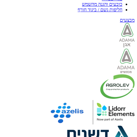
כובעים והגנה מהשמש
חליפות גשם / ביגוד חורף
מבצעים