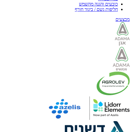
כובעים והגנה מהשמש
חליפות גשם / ביגוד חורף
מבצעים