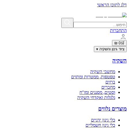
דלג לתוכן הראשי
תשלום מאובטח בתקן PCI-DSS | פרטי האשראי אינם נשמרים באתר
התחברות
0 ₪
🛒
ציוד גינון והשקיה
▾
השקיה
מחשבי השקיה
טפטפות, ממטרות ומתזים
ברזים
מחברים
וסטים, מסננים ומז"ח
גלגלות ואקדחי השקיה
מוצרים נלווים
כלי גינון ידניים
כלי גינון חשמליים