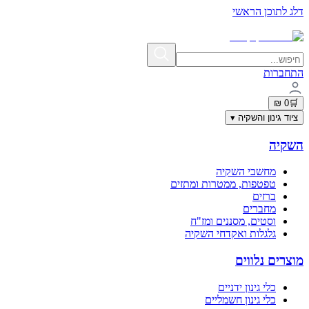
דלג לתוכן הראשי
תשלום מאובטח בתקן PCI-DSS | פרטי האשראי אינם נשמרים באתר
התחברות
0 ₪
🛒
ציוד גינון והשקיה
▾
השקיה
מחשבי השקיה
טפטפות, ממטרות ומתזים
ברזים
מחברים
וסטים, מסננים ומז"ח
גלגלות ואקדחי השקיה
מוצרים נלווים
כלי גינון ידניים
כלי גינון חשמליים