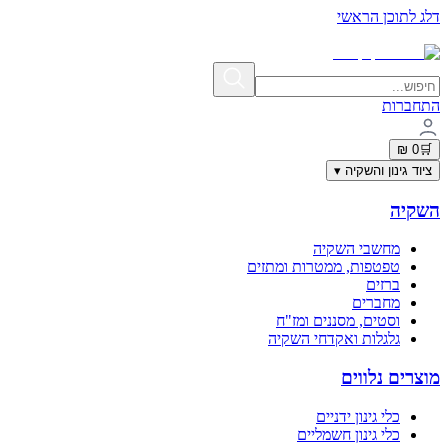
דלג לתוכן הראשי
תשלום מאובטח בתקן PCI-DSS | פרטי האשראי אינם נשמרים באתר
התחברות
0 ₪
🛒
ציוד גינון והשקיה
▾
השקיה
מחשבי השקיה
טפטפות, ממטרות ומתזים
ברזים
מחברים
וסטים, מסננים ומז"ח
גלגלות ואקדחי השקיה
מוצרים נלווים
כלי גינון ידניים
כלי גינון חשמליים