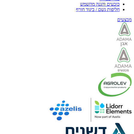
כובעים והגנה מהשמש
חליפות גשם / ביגוד חורף
מבצעים