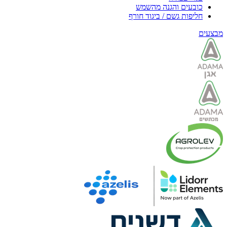
כובעים והגנה מהשמש
חליפות גשם / ביגוד חורף
מבצעים