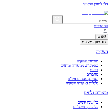
דלג לתוכן הראשי
תשלום מאובטח בתקן PCI-DSS | פרטי האשראי אינם נשמרים באתר
התחברות
0 ₪
🛒
ציוד גינון והשקיה
▾
השקיה
מחשבי השקיה
טפטפות, ממטרות ומתזים
ברזים
מחברים
וסטים, מסננים ומז"ח
גלגלות ואקדחי השקיה
מוצרים נלווים
כלי גינון ידניים
כלי גינון חשמליים