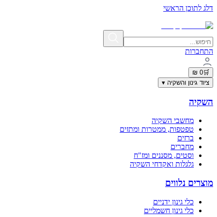
דלג לתוכן הראשי
תשלום מאובטח בתקן PCI-DSS | פרטי האשראי אינם נשמרים באתר
התחברות
0 ₪
🛒
ציוד גינון והשקיה
▾
השקיה
מחשבי השקיה
טפטפות, ממטרות ומתזים
ברזים
מחברים
וסטים, מסננים ומז"ח
גלגלות ואקדחי השקיה
מוצרים נלווים
כלי גינון ידניים
כלי גינון חשמליים