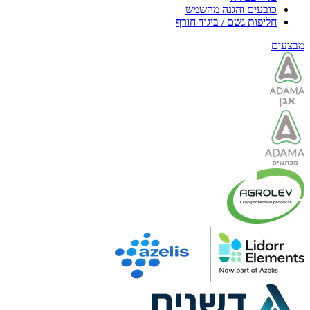
כובעים והגנה מהשמש
חליפות גשם / ביגוד חורף
מבצעים